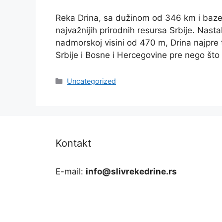
Reka Drina, sa dužinom od 346 km i baze
najvažnijih prirodnih resursa Srbije. Nast
nadmorskoj visini od 470 m, Drina najpre 
Srbije i Bosne i Hercegovine pre nego što
Categories
Uncategorized
Kontakt
E-mail:
info@slivrekedrine.rs