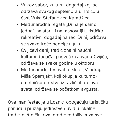
Vukov sabor, kulturni događaj koji se
održava svakog septembra u Tršiću u
čast Vuka Stefanovića Karadžića.
Međunarodna regata „Drina je samo
jedna“, najstariji i najmasovniji turističko-
rekreativni događaj na reci Drini, održava
se svake treće nedelje u julu.
Cvijićevi dani, tradicionalni naučni i
kulturni događaj posvećen Jovanu Cvijiću,
održava se svake godine u oktobru.
Međunarodni festival folklora „Miodrag
Miša Spernjak“, koji okuplja kulturno-
umetnička društva iz različitih delova
sveta, održava se početkom avgusta.
Ove manifestacije u Loznici obogaćuju turističku
ponudu i pružaju jedinstven uvid u lokalne
tradicije, što čini ovaj grad neodoljivim za sve