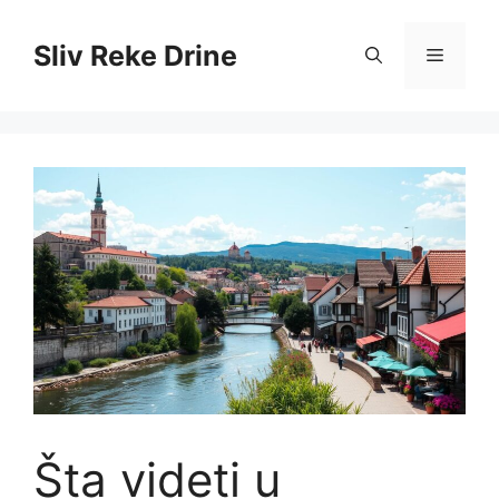
Skip
to
Sliv Reke Drine
Menu
content
Šta videti u