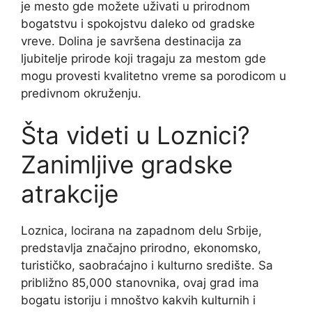
je mesto gde možete uživati u prirodnom
bogatstvu i spokojstvu daleko od gradske
vreve. Dolina je savršena destinacija za
ljubitelje prirode koji tragaju za mestom gde
mogu provesti kvalitetno vreme sa porodicom u
predivnom okruženju.
Šta videti u Loznici?
Zanimljive gradske
atrakcije
Loznica, locirana na zapadnom delu Srbije,
predstavlja značajno prirodno, ekonomsko,
turističko, saobraćajno i kulturno središte. Sa
približno 85,000 stanovnika, ovaj grad ima
bogatu istoriju i mnoštvo kakvih kulturnih i