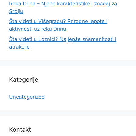
Reka Drina – Njene karakteristike i značaj za
Srbiju
Šta videti u Višegradu? Prirodne lepote i
aktivnosti uz reku Drinu
Šta videti u Loznici? Najlepše znamenitosti i
atrakcije
Kategorije
Uncategorized
Kontakt