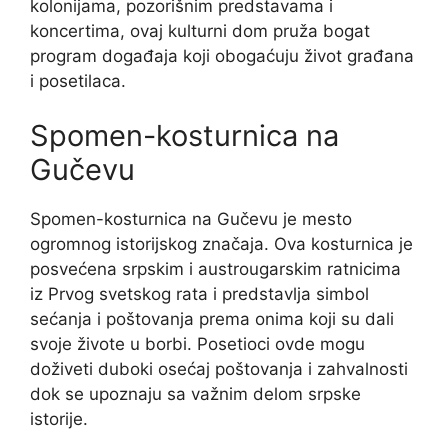
kolonijama, pozorišnim predstavama i
koncertima, ovaj kulturni dom pruža bogat
program događaja koji obogaćuju život građana
i posetilaca.
Spomen-kosturnica na
Gučevu
Spomen-kosturnica na Gučevu je mesto
ogromnog istorijskog značaja. Ova kosturnica je
posvećena srpskim i austrougarskim ratnicima
iz Prvog svetskog rata i predstavlja simbol
sećanja i poštovanja prema onima koji su dali
svoje živote u borbi. Posetioci ovde mogu
doživeti duboki osećaj poštovanja i zahvalnosti
dok se upoznaju sa važnim delom srpske
istorije.