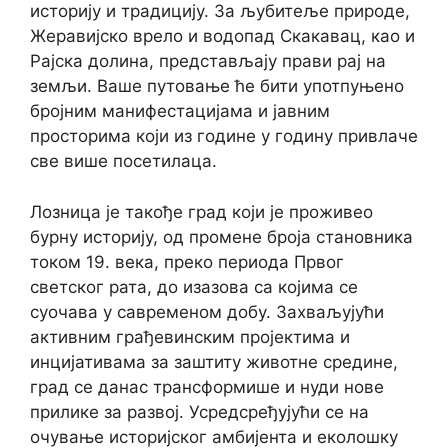
историју и традицију. За љубитеље природе,
Жеравијско врело и водопад Скакавац, као и
Рајска долина, представљају прави рај на
земљи. Ваше путовање ће бити употпуњено
бројним манифестацијама и јавним
просторима који из године у годину привлаче
све више посетилаца.
Лозница је такође град који је проживео
бурну историју, од промене броја становника
током 19. века, преко периода Првог
светског рата, до изазова са којима се
суочава у савременом добу. Захваљујући
активним грађевинским пројектима и
инцијативама за заштиту животне средине,
град се данас трансформише и нуди нове
прилике за развој. Усредсређујући се на
очување историјског амбијента и еколошку