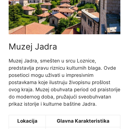
Muzej Jadra
Muzej Jadra, smešten u srcu Loznice,
predstavlja pravu riznicu kulturnih blaga. Ovde
posetioci mogu uživati u impresivnim
postavkama koje ilustruju živopisnu prošlost
ovog kraja. Muzej obuhvata period od praistorije
do modernog doba, pružajući sveobuhvatan
prikaz istorije i kulturne baštine Jadra.
Lokacija
Glavna Karakteristika