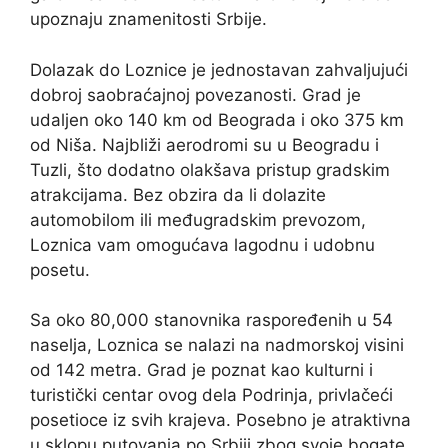
upoznaju znamenitosti Srbije.
Dolazak do Loznice je jednostavan zahvaljujući
dobroj saobraćajnoj povezanosti. Grad je
udaljen oko 140 km od Beograda i oko 375 km
od Niša. Najbliži aerodromi su u Beogradu i
Tuzli, što dodatno olakšava pristup gradskim
atrakcijama. Bez obzira da li dolazite
automobilom ili međugradskim prevozom,
Loznica vam omogućava lagodnu i udobnu
posetu.
Sa oko 80,000 stanovnika raspoređenih u 54
naselja, Loznica se nalazi na nadmorskoj visini
od 142 metra. Grad je poznat kao kulturni i
turistički centar ovog dela Podrinja, privlačeći
posetioce iz svih krajeva. Posebno je atraktivna
u sklopu putovanja po Srbiji zbog svoje bogate