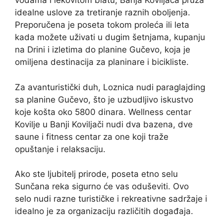
vodama i lekovitom blatu, Banja Koviljača pruža
idealne uslove za tretiranje raznih oboljenja.
Preporučena je poseta tokom proleća ili leta
kada možete uživati u dugim šetnjama, kupanju
na Drini i izletima do planine Gučevo, koja je
omiljena destinacija za planinare i bicikliste.
Za avanturistički duh, Loznica nudi paraglajding
sa planine Gučevo, što je uzbudljivo iskustvo
koje košta oko 5800 dinara. Wellness centar
Kovilje u Banji Koviljači nudi dva bazena, dve
saune i fitness centar za one koji traže
opuštanje i relaksaciju.
Ako ste ljubitelj prirode, poseta etno selu
Sunčana reka sigurno će vas oduševiti. Ovo
selo nudi razne turističke i rekreativne sadržaje i
idealno je za organizaciju različitih događaja.