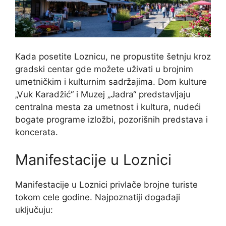
Kada posetite Loznicu, ne propustite šetnju kroz
gradski centar gde možete uživati u brojnim
umetničkim i kulturnim sadržajima. Dom kulture
„Vuk Karadžić“ i Muzej „Jadra“ predstavljaju
centralna mesta za umetnost i kultura, nudeći
bogate programe izložbi, pozorišnih predstava i
koncerata.
Manifestacije u Loznici
Manifestacije u Loznici privlače brojne turiste
tokom cele godine. Najpoznatiji događaji
uključuju: