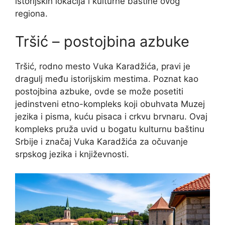
istorijskih lokacija i kulturne baštine ovog
regiona.
Tršić – postojbina azbuke
Tršić, rodno mesto Vuka Karadžića, pravi je
dragulj među istorijskim mestima. Poznat kao
postojbina azbuke, ovde se može posetiti
jedinstveni etno-kompleks koji obuhvata Muzej
jezika i pisma, kuću pisaca i crkvu brvnaru. Ovaj
kompleks pruža uvid u bogatu kulturnu baštinu
Srbije i značaj Vuka Karadžića za očuvanje
srpskog jezika i književnosti.