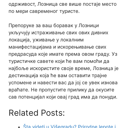
одрживост, Лозница све више постаје место
по мери савременог туристе.
Препоруке за ваш боравак у Лозници
укључују истраживање свих ових дивних
локација, уживање у локалним
манифестацијама и искорењивање свих
предрасуда које имате према овом граду. Уз
туристичке савете који ће вам помоћи да
најбоље искористите своје време, Лозница је
дестинација која ће вам оставити трајне
успомене и навести вас да јој се увек изнова
враћате. Не пропустите прилику да окусите
сав потенцијал који овај град има да понуди.
Related Posts:
Šta videti u Višegradu? Prirodne lepote i