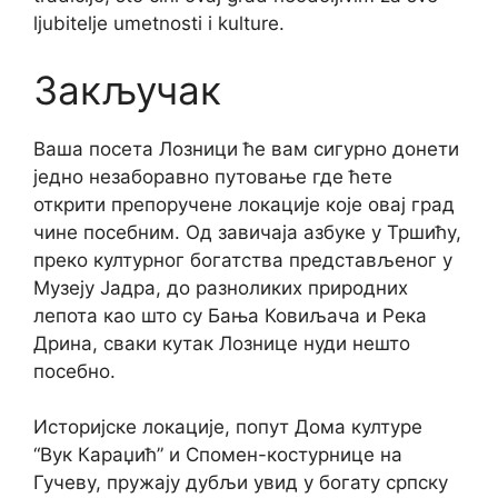
ljubitelje umetnosti i kulture.
Закључак
Ваша посета Лозници ће вам сигурно донети
једно незаборавно путовање где ћете
открити препоручене локације које овај град
чине посебним. Од завичаја азбуке у Тршићу,
преко културног богатства представљеног у
Музеју Јадра, до разноликих природних
лепота као што су Бања Ковиљача и Река
Дрина, сваки кутак Лознице нуди нешто
посебно.
Историјске локације, попут Домa културе
“Вук Караџић” и Спомен-костурнице на
Гучеву, пружају дубљи увид у богату српску