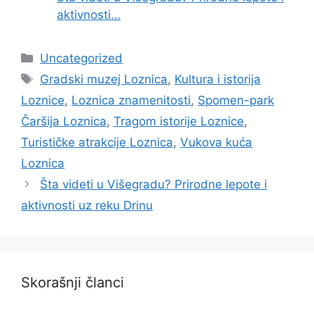
aktivnosti…
Categories
Uncategorized
Tags
Gradski muzej Loznica
,
Kultura i istorija
Loznice
,
Loznica znamenitosti
,
Spomen-park
Čaršija Loznica
,
Tragom istorije Loznice
,
Turističke atrakcije Loznica
,
Vukova kuća
Loznica
Šta videti u Višegradu? Prirodne lepote i
aktivnosti uz reku Drinu
Skorašnji članci