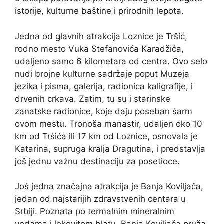
istorije, kulturne baštine i prirodnih lepota.
Jedna od glavnih atrakcija Loznice je Tršić,
rodno mesto Vuka Stefanovića Karadžića,
udaljeno samo 6 kilometara od centra. Ovo selo
nudi brojne kulturne sadržaje poput Muzeja
jezika i pisma, galerija, radionica kaligrafije, i
drvenih crkava. Zatim, tu su i starinske
zanatske radionice, koje daju poseban šarm
ovom mestu. Tronoša manastir, udaljen oko 10
km od Tršića ili 17 km od Loznice, osnovala je
Katarina, supruga kralja Dragutina, i predstavlja
još jednu važnu destinaciju za posetioce.
Još jedna značajna atrakcija je Banja Koviljača,
jedan od najstarijih zdravstvenih centara u
Srbiji. Poznata po termalnim mineralnim