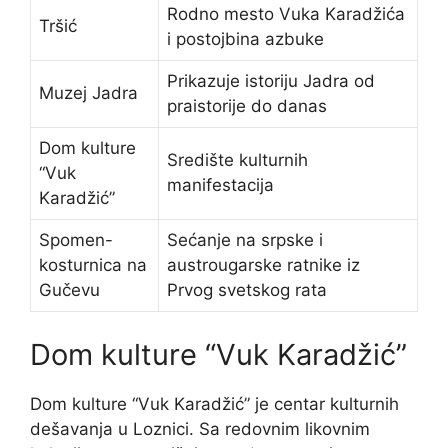
Rodno mesto Vuka Karadžića
Tršić
i postojbina azbuke
Prikazuje istoriju Jadra od
Muzej Jadra
praistorije do danas
Dom kulture
Središte kulturnih
“Vuk
manifestacija
Karadžić”
Spomen-
Sećanje na srpske i
kosturnica na
austrougarske ratnike iz
Gučevu
Prvog svetskog rata
Dom kulture “Vuk Karadžić”
Dom kulture “Vuk Karadžić” je centar kulturnih
dešavanja u Loznici. Sa redovnim likovnim