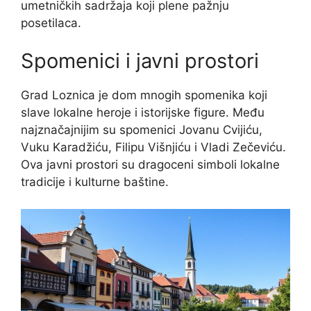
umetničkih sadržaja koji plene pažnju
posetilaca.
Spomenici i javni prostori
Grad Loznica je dom mnogih spomenika koji
slave lokalne heroje i istorijske figure. Među
najznačajnijim su spomenici Jovanu Cvijiću,
Vuku Karadžiću, Filipu Višnjiću i Vladi Zečeviću.
Ova javni prostori su dragoceni simboli lokalne
tradicije i kulturne baštine.