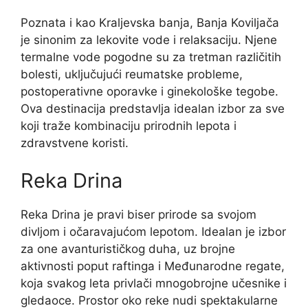
Poznata i kao Kraljevska banja, Banja Koviljača
je sinonim za lekovite vode i relaksaciju. Njene
termalne vode pogodne su za tretman različitih
bolesti, uključujući reumatske probleme,
postoperativne oporavke i ginekološke tegobe.
Ova destinacija predstavlja idealan izbor za sve
koji traže kombinaciju prirodnih lepota i
zdravstvene koristi.
Reka Drina
Reka Drina je pravi biser prirode sa svojom
divljom i očaravajućom lepotom. Idealan je izbor
za one avanturističkog duha, uz brojne
aktivnosti poput raftinga i Međunarodne regate,
koja svakog leta privlači mnogobrojne učesnike i
gledaoce. Prostor oko reke nudi spektakularne