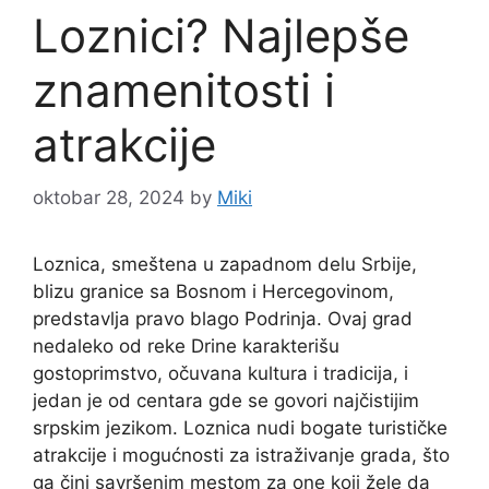
Loznici? Najlepše
znamenitosti i
atrakcije
oktobar 28, 2024
by
Miki
Loznica, smeštena u zapadnom delu Srbije,
blizu granice sa Bosnom i Hercegovinom,
predstavlja pravo blago Podrinja. Ovaj grad
nedaleko od reke Drine karakterišu
gostoprimstvo, očuvana kultura i tradicija, i
jedan je od centara gde se govori najčistijim
srpskim jezikom. Loznica nudi bogate turističke
atrakcije i mogućnosti za istraživanje grada, što
ga čini savršenim mestom za one koji žele da