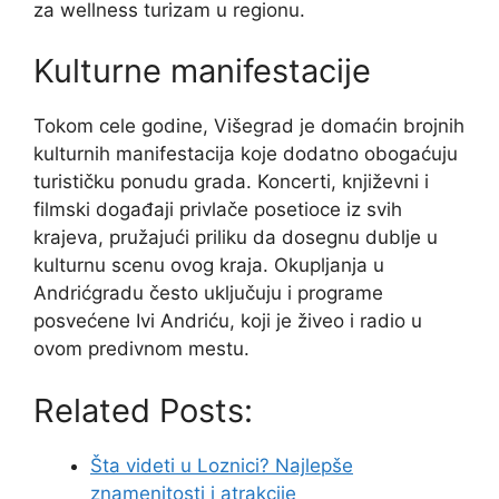
za wellness turizam u regionu.
Kulturne manifestacije
Tokom cele godine, Višegrad je domaćin brojnih
kulturnih manifestacija koje dodatno obogaćuju
turističku ponudu grada. Koncerti, književni i
filmski događaji privlače posetioce iz svih
krajeva, pružajući priliku da dosegnu dublje u
kulturnu scenu ovog kraja. Okupljanja u
Andrićgradu često uključuju i programe
posvećene Ivi Andriću, koji je živeo i radio u
ovom predivnom mestu.
Related Posts:
Šta videti u Loznici? Najlepše
znamenitosti i atrakcije