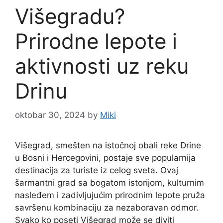
Višegradu?
Prirodne lepote i
aktivnosti uz reku
Drinu
oktobar 30, 2024
by
Miki
Višegrad, smešten na istočnoj obali reke Drine
u Bosni i Hercegovini, postaje sve popularnija
destinacija za turiste iz celog sveta. Ovaj
šarmantni grad sa bogatom istorijom, kulturnim
nasleđem i zadivljujućim prirodnim lepote pruža
savršenu kombinaciju za nezaboravan odmor.
Svako ko poseti Višegrad može se diviti