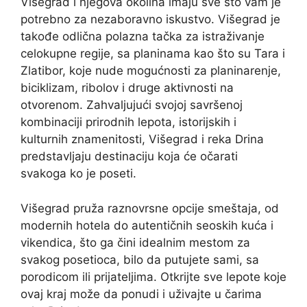
Višegrad i njegova okolina imaju sve što vam je
potrebno za nezaboravno iskustvo. Višegrad je
takođe odlična polazna tačka za istraživanje
celokupne regije, sa planinama kao što su Tara i
Zlatibor, koje nude mogućnosti za planinarenje,
biciklizam, ribolov i druge aktivnosti na
otvorenom. Zahvaljujući svojoj savršenoj
kombinaciji prirodnih lepota, istorijskih i
kulturnih znamenitosti, Višegrad i reka Drina
predstavljaju destinaciju koja će očarati
svakoga ko je poseti.
Višegrad pruža raznovrsne opcije smeštaja, od
modernih hotela do autentičnih seoskih kuća i
vikendica, što ga čini idealnim mestom za
svakog posetioca, bilo da putujete sami, sa
porodicom ili prijateljima. Otkrijte sve lepote koje
ovaj kraj može da ponudi i uživajte u čarima