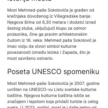
Most Mehmed-paše Sokolovića je građen od
krečnjaka dovoženog iz Višegradske banje.
Njegova širina od 6,30 metara i dodatci iznad
šestog stuba, uključujući klupu za odmor
prolaznika, čine ga pravim arhitektonskim
čudom iz 16. veka. Mehmed paša Sokolović je
imao viziju da stvori simbol kulturne
povezanosti između Istoka i Zapada, što je
most savršeno ostvario.
Poseta UNESCO spomeniku
Most Mehmed-paše Sokolovića je 2007. godine
uvršten na UNESCO-vu Listu svetske kulturne
baštine. Njegova kulturna baština ističe se
značajem i lepotom koja privlači turiste iz celog
sveta. U 2023. godini, most je i dalje jedno od