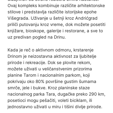
Ovaj kompleks kombinuje različite arhitektonske
stilove i predstavlja različite istorijske epohe
Višegrada. Uživanje u šetnji kroz Andrićgrad
priliči putovanju kroz vreme, dok možete posetiti
knjižare, bioskope, galerije i restorane, a sve to
uz predivan pogled na Drinu.
Kada je reč o aktivnom odmoru, krstarenje
Drinom je neizostavna aktivnost za ljubitelje
prirode i rekreacije. Dok se plovite rekom,
možete uživati u veličanstvenim prizorima
planine Tarom i nacionalnim parkom, koji
pokrivaju oko 80% površine gustim šumama
smrče, jele i bukve. Kroz planinske staze
nacionalnog parka Tara, dugačke preko 290 km,
posetioci mogu pešačiti, voleti biciklam, ili
jednostavno uživati u miru i tišini divlje prirode.