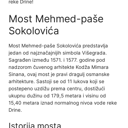
reke Drine!
Most Mehmed-paše
Sokolovića
Most Mehmed-paše Sokolovića predstavlja
jedan od najznačajnijih simbola Višegrada.
Sagrađen između 1571. i 1577. godine pod
nadzorom čuvenog arhitekte Kodža Mimara
Sinana, ovaj most je pravi dragulj osmanske
arhitekture. Sastoji se od 11 lukova koji se
postepeno uzdižu prema centru, dostižući
ukupnu dužinu od 179,5 metara i visinu od
15,40 metara iznad normalnog nivoa vode reke
Drine.
Istorija mosta