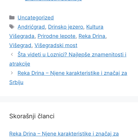
Categories
Uncategorized
Tags
Andrićgrad
,
Drinsko jezero
,
Kultura
Višegrada
,
Prirodne lepote
,
Reka Drina
,
Višegrad
,
Višegradski most
Šta videti u Loznici? Najlepše znamenitosti i
atrakcije
Reka Drina – Njene karakteristike i značaj za
Srbiju
Skorašnji članci
Reka Drina – Njene karakteristike i značaj za