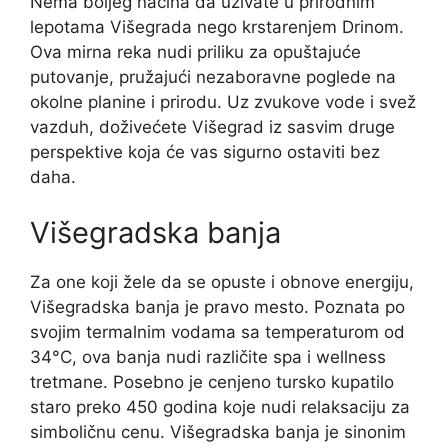
Nema boljeg načina da uživate u prirodnim
lepotama Višegrada nego krstarenjem Drinom.
Ova mirna reka nudi priliku za opuštajuće
putovanje, pružajući nezaboravne poglede na
okolne planine i prirodu. Uz zvukove vode i svež
vazduh, doživećete Višegrad iz sasvim druge
perspektive koja će vas sigurno ostaviti bez
daha.
Višegradska banja
Za one koji žele da se opuste i obnove energiju,
Višegradska banja je pravo mesto. Poznata po
svojim termalnim vodama sa temperaturom od
34°C, ova banja nudi različite spa i wellness
tretmane. Posebno je cenjeno tursko kupatilo
staro preko 450 godina koje nudi relaksaciju za
simboličnu cenu. Višegradska banja je sinonim