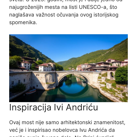
najugroženijih mesta na listi UNESCO-a, što
naglašava važnost očuvanja ovog istorijskog
spomenika.
Inspiracija Ivi Andriću
Ovaj most nije samo arhitektonski znamenitost,
već je i inspirisao nobelovca Ivu Andrića da