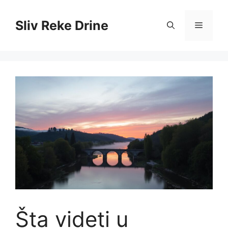
Skip
to
Sliv Reke Drine
Menu
content
Šta videti u