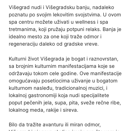
Višegrad nudi i Višegradsku banju, nadaleko
poznatu po svojim lekovitim svojstvima. U ovom
spa centru možete uživati u wellness i spa
tretmanima, koji pružaju potpuni relaks. Banja je
idealno mesto za one koji traže odmor i
regeneraciju daleko od gradske vreve.
Kulturni život Višegrada je bogat i raznovrstan,
sa brojnim kulturnim manifestacijama koje se
održavaju tokom cele godine. Ove manifestacije
omogućavaju posetiocima uživanje u bogatom
kulturnom nasleđu, tradicionalnoj muzici, i
lokalnoj gastronomiji koja nudi specijalitete
poput pečenih jela, supa, pita, sveže rečne ribe,
lokalnog meda, rakije i sireva.
Bilo da tražite avanturu ili miran odmor,