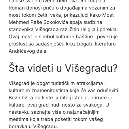
napiše svoje čuveno delo „Na Drini ćuprija“.
Roman donosi priču o događajima vezanim za
most tokom četiri veka, prikazujući kako Most
Mehmed Paše Sokolovića spaja sudbine
stanovnika Višegrada različitih religija i porekla.
Ovaj most je simbol kulturne baštine i povezuje
prošlost sa sadašnjošću kroz bogatu literaturu
Andrićevog dela.
Šta videti u Višegradu?
Višegrad je bogat turističkim atrakcijama i
kulturnim znamenitostima koje će vas oduševiti.
Bez obzira da li ste ljubitelj istorije, prirode ili
kulture, ovaj grad nudi nešto za svakoga. U
nastavku saznajte više o najznačajnijim
mestima koja treba posetiti tokom vašeg
boravka u Višegradu.