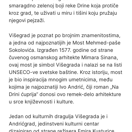
smaragdno zelenoj boji reke Drine koja protiče
kroz grad, te uživati u miru i tišini koju pružaju
njegovi pejzaži.
Višegrad je poznat po brojnim znamenitostima,
a jedna od najpoznatijih je Most Mehmed-paše
Sokolovića. Izgrađen 1577. godine od strane
čuvenog osmanskog arhitekte Mimara Sinana,
ovaj most je simbol Višegrada i nalazi se na listi
UNSECO-ve svetske baštine. Kroz istoriju, most
je bio inspiracija mnogim umetnicima, među
kojima je najpoznatiji Ivo Andrić, čiji roman „Na
Drini ćuprija“ donosi ovo remek-delo arhitekture
u srce književnosti i kulture.
Jedan od kulturnih dragulja Višegrada je i
Andrićgrad, jedinstveni kulturni centar
dizajniran od strane režisera Emira Kusturice.